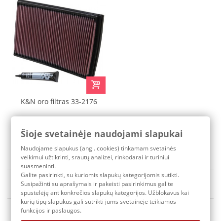
K&N oro filtras 33-2176
Šioje svetainėje naudojami slapukai
106,30 €
Pristatymo terminas: 3-7 d.d.
Naudojame slapukus (angl. cookies) tinkamam svetainės
veikimui užtikrinti, srautų analizei, rinkodarai ir turiniui
suasmeninti.
Galite pasirinkti, su kuriomis slapukų kategorijomis sutikti.
Rūšiuoti pagal
Susipažinti su aprašymais ir pakeisti pasirinkimus galite
Yra sandėlyje
spustelėję ant konkrečios slapukų kategorijos. Užblokavus kai
kurių tipų slapukus gali sutrikti jums svetainėje teikiamos
funkcijos ir paslaugos.
1
2
3
...
32
Tęsti
»