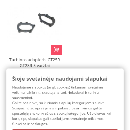
Turbinos adapteris GT25R
GT28R 5 varžtai
Šioje svetainėje naudojami slapukai
19,40 €
Pristatymo terminas: 3-7 d.d.
Naudojame slapukus (angl. cookies) tinkamam svetainės
veikimui užtikrinti, srautų analizei, rinkodarai ir turiniui
suasmeninti.
Galite pasirinkti, su kuriomis slapukų kategorijomis sutikti.
Rūšiuoti pagal
Susipažinti su aprašymais ir pakeisti pasirinkimus galite
Yra sandėlyje
spustelėję ant konkrečios slapukų kategorijos. Užblokavus kai
kurių tipų slapukus gali sutrikti jums svetainėje teikiamos
funkcijos ir paslaugos.
1
2
Tęsti
»