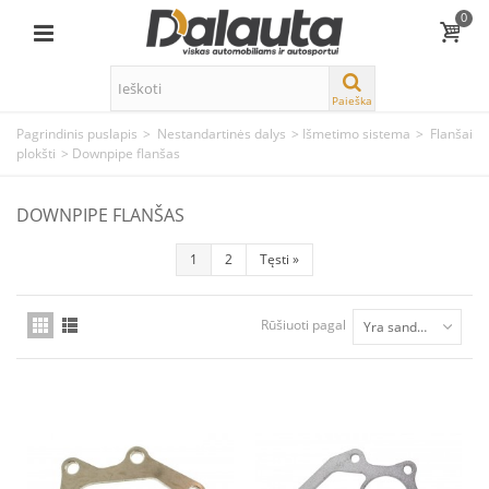
0
Paieška
Pagrindinis puslapis
>
Nestandartinės dalys
>
Išmetimo sistema
>
Flanšai
plokšti
>
Downpipe flanšas
DOWNPIPE FLANŠAS
1
2
Tęsti
»
Rūšiuoti pagal
Yra sandėlyje