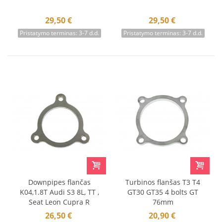
29,50 €
29,50 €
Pristatymo terminas: 3-7 d.d.
Pristatymo terminas: 3-7 d.d.
Downpipes flančas
Turbinos flanšas T3 T4
K04,1.8T Audi S3 8L, TT ,
GT30 GT35 4 bolts GT
Seat Leon Cupra R
76mm
26,50 €
20,90 €