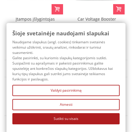
Įtampos įšlygintojas
Car Voltage Booster
D1Spec su ekranėliu
(raudonas)
Šioje svetainėje naudojami slapukai
89,00 €
109,60 €
Naudojame slapukus (angl. cookies) tinkamam svetainės
Pristatymo terminas: 3-7 d.d.
Pristatymo terminas: 3-7 d.d.
veikimui užtikrinti, srautų analizei, rinkodarai ir turiniui
suasmeninti.
Galite pasirinkti, su kuriomis slapukų kategorijomis sutikti.
Susipažinti su aprašymais ir pakeisti pasirinkimus galite
Rūšiuoti pagal
Yra sandėlyje
spustelėję ant konkrečios slapukų kategorijos. Užblokavus kai
kurių tipų slapukus gali sutrikti jums svetainėje teikiamos
funkcijos ir paslaugos.
Valdyti pasirinkimą
Atmesti
KONTAKTAI
Sutikti su visais
MANO PASKYRA