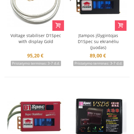
Voltage stabiliser D1Spec
Įtampos įšlygintojas
with display Gold
D1Spec su ekranėliu
(juodas)
95,20 €
89,00 €
Pristatymo terminas: 3-7 d.d.
Pristatymo terminas: 3-7 d.d.