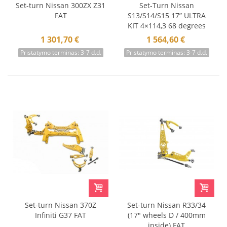
Set-turn Nissan 300ZX Z31
Set-Turn Nissan
FAT
S13/S14/S15 17” ULTRA
KIT 4×114,3 68 degrees
1 301,70 €
1 564,60 €
Pristatymo terminas: 3-7 d.d.
Pristatymo terminas: 3-7 d.d.
Set-turn Nissan 370Z
Set-turn Nissan R33/34
Infiniti G37 FAT
(17" wheels D / 400mm
inside) FAT