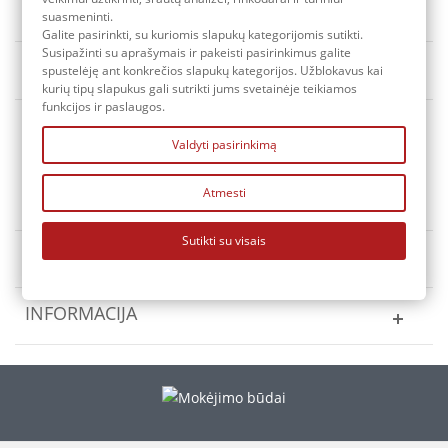
suasmeninti.
Galite pasirinkti, su kuriomis slapukų kategorijomis sutikti.
Susipažinti su aprašymais ir pakeisti pasirinkimus galite
Rūšiuoti pagal
Yra sandėlyje
spustelėję ant konkrečios slapukų kategorijos. Užblokavus kai
kurių tipų slapukus gali sutrikti jums svetainėje teikiamos
funkcijos ir paslaugos.
Valdyti pasirinkimą
Atmesti
KONTAKTAI
Sutikti su visais
MANO PASKYRA
INFORMACIJA