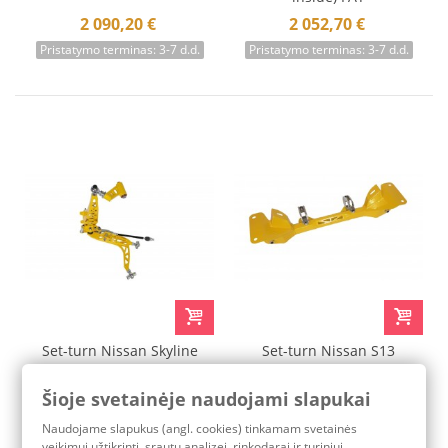
2 090,20 €
2 052,70 €
Pristatymo terminas: 3-7 d.d.
Pristatymo terminas: 3-7 d.d.
Set-turn Nissan Skyline
Set-turn Nissan S13
R32 (17" wheels D400mm
IDC/BDC Legal FAT
inside)
Šioje svetainėje naudojami slapukai
1 990,10 €
1 702,20 €
Naudojame slapukus (angl. cookies) tinkamam svetainės
Pristatymo terminas: 3-7 d.d.
Pristatymo terminas: 3-7 d.d.
veikimui užtikrinti, srautų analizei, rinkodarai ir turiniui