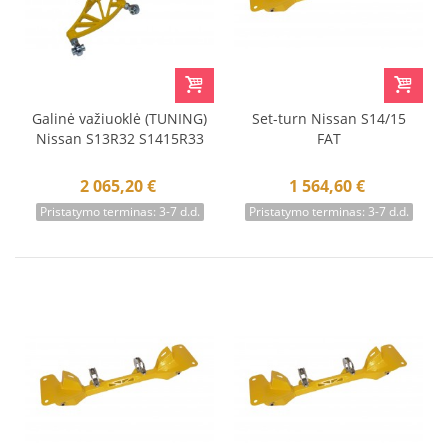
Galinė važiuoklė (TUNING)
Set-turn Nissan S14/15
Nissan S13R32 S1415R33
FAT
2 065,20 €
1 564,60 €
Pristatymo terminas: 3-7 d.d.
Pristatymo terminas: 3-7 d.d.