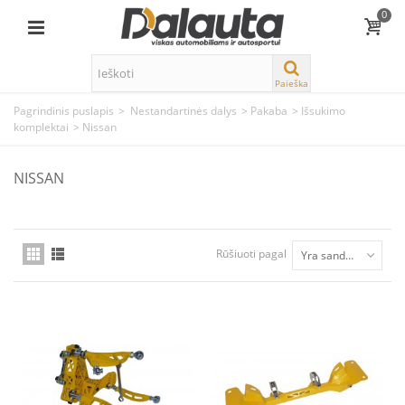
0
Paieška
Pagrindinis puslapis
>
Nestandartinės dalys
>
Pakaba
>
Išsukimo
komplektai
>
Nissan
NISSAN
Rūšiuoti pagal
Yra sandėlyje