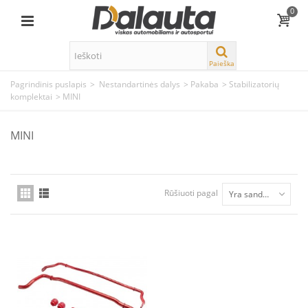
0
Paieška
Pagrindinis puslapis
>
Nestandartinės dalys
>
Pakaba
>
Stabilizatorių
komplektai
>
MINI
MINI
Rūšiuoti pagal
Yra sandėlyje