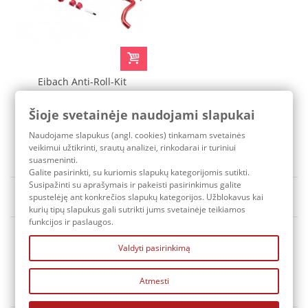
Eibach Anti-Roll-Kit
Stabilizer Bars MINI (F55)
MINI (F56) MINI
Šioje svetainėje naudojami slapukai
CABRIOLET /
664,90 €
Naudojame slapukus (angl. cookies) tinkamam svetainės
CONVERTIBLE (F57)
Pristatymo terminas: 3-7 d.d.
veikimui užtikrinti, srautų analizei, rinkodarai ir turiniui
suasmeninti.
Galite pasirinkti, su kuriomis slapukų kategorijomis sutikti.
Susipažinti su aprašymais ir pakeisti pasirinkimus galite
Rūšiuoti pagal
Yra sandėlyje
spustelėję ant konkrečios slapukų kategorijos. Užblokavus kai
kurių tipų slapukus gali sutrikti jums svetainėje teikiamos
funkcijos ir paslaugos.
Valdyti pasirinkimą
Atmesti
KONTAKTAI