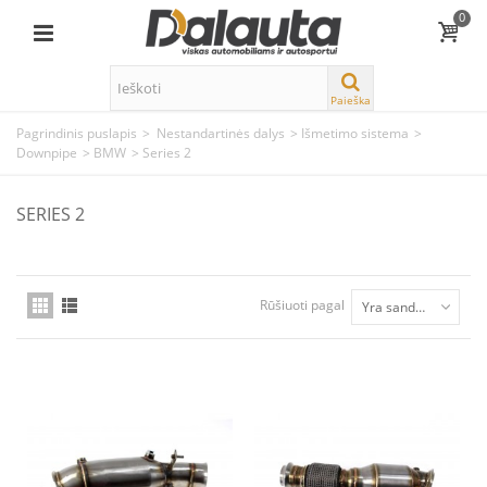
0
Paieška
Pagrindinis puslapis
>
Nestandartinės dalys
>
Išmetimo sistema
>
Downpipe
>
BMW
>
Series 2
SERIES 2
Rūšiuoti pagal
Yra sandėlyje