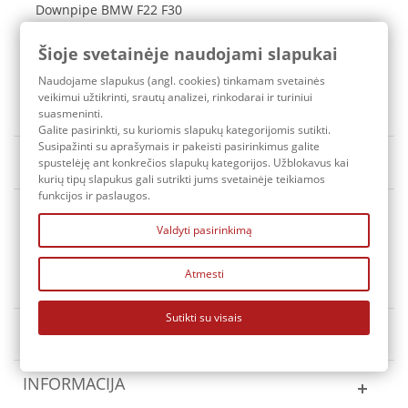
Downpipe BMW F22 F30
F32 N55 DECAT
Šioje svetainėje naudojami slapukai
189,40 €
Naudojame slapukus (angl. cookies) tinkamam svetainės
Pristatymo terminas: 3-7 d.d.
veikimui užtikrinti, srautų analizei, rinkodarai ir turiniui
suasmeninti.
Galite pasirinkti, su kuriomis slapukų kategorijomis sutikti.
Susipažinti su aprašymais ir pakeisti pasirinkimus galite
Rūšiuoti pagal
Yra sandėlyje
spustelėję ant konkrečios slapukų kategorijos. Užblokavus kai
kurių tipų slapukus gali sutrikti jums svetainėje teikiamos
funkcijos ir paslaugos.
Valdyti pasirinkimą
Atmesti
KONTAKTAI
Sutikti su visais
MANO PASKYRA
INFORMACIJA