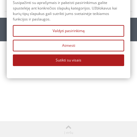
INFORMACIJA
Susipažinti su aprašymais ir pakeisti pasirinkimus galite
spustelėję ant konkrečios slapukų kategorijos. Užblokavus kai
kurių tipų slapukus gali sutrikti jums svetainėje teikiamos
funkcijos ir paslaugos.
Valdyti pasirinkimą
Atmesti
Sutikti su visais
Į viršų