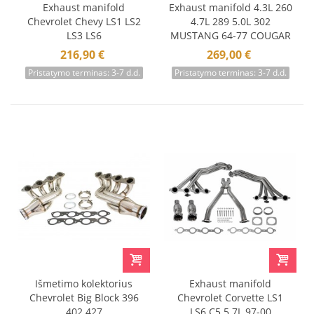
Exhaust manifold
Exhaust manifold 4.3L 260
Chevrolet Chevy LS1 LS2
4.7L 289 5.0L 302
LS3 LS6
MUSTANG 64-77 COUGAR
67-70
216,90 €
269,00 €
Pristatymo terminas: 3-7 d.d.
Pristatymo terminas: 3-7 d.d.
Išmetimo kolektorius
Exhaust manifold
Chevrolet Big Block 396
Chevrolet Corvette LS1
402 427
LS6 C5 5.7L 97-00