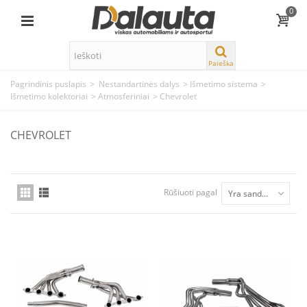
0
Paieška
Pagrindinis puslapis
>
Nestandartinės dalys
>
Išmetimo sistema
>
Išmetimo kolektoriai
>
Atmosferiniai
>
Chevrolet
CHEVROLET
Rūšiuoti pagal
Yra sandėlyje