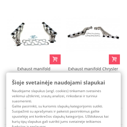
Exhaust manifold
Exhaust manifold Chrysler
ChevroletGMC 5.0L5.7L V8
300C 05-11 5.7L HEMI V8
88-97
Šioje svetainėje naudojami slapukai
260,80 €
318,20 €
Naudojame slapukus (angl. cookies) tinkamam svetainės
Pristatymo terminas: 3-7 d.d.
Pristatymo terminas: 3-7 d.d.
veikimui užtikrinti, srautų analizei, rinkodarai ir turiniui
suasmeninti.
Galite pasirinkti, su kuriomis slapukų kategorijomis sutikti.
Susipažinti su aprašymais ir pakeisti pasirinkimus galite
Rūšiuoti pagal
Yra sandėlyje
spustelėję ant konkrečios slapukų kategorijos. Užblokavus kai
kurių tipų slapukus gali sutrikti jums svetainėje teikiamos
funkcijos ir paslaugos.