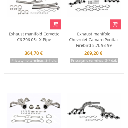
Exhaust manifold Corvette
Exhaust manifold
C6 Z06 05+ X-Pipe
Chevrolet Camaro Ponitac
Firebird 5.7L 98-99
364,70 €
269,20 €
Pristatymo terminas: 3-7 d.d.
Pristatymo terminas: 3-7 d.d.