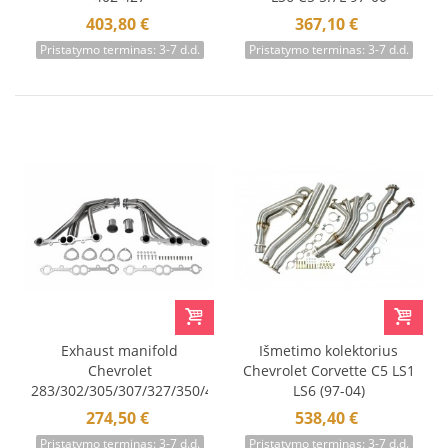
403,80 €
367,10 €
Pristatymo terminas: 3-7 d.d.
Pristatymo terminas: 3-7 d.d.
Exhaust manifold
Išmetimo kolektorius
Chevrolet
Chevrolet Corvette C5 LS1
283/302/305/307/327/350/400
LS6 (97-04)
FlowTech
274,50 €
538,40 €
Pristatymo terminas: 3-7 d.d.
Pristatymo terminas: 3-7 d.d.