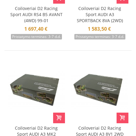
Coiloveriai D2 Racing
Coiloveriai D2 Racing
Sport AUDI RS4 B5 AVANT
Sport AUDI A3
(4WD) 99-01
SPORTBACK 8VA (2WD)
50mm (Rr Multi-Link
1 697,40 €
1 583,50 €
Suspension) Modified Rr
Pristatymo terminas: 3-7 d.d.
Pristatymo terminas: 3-7 d.d.
Integrated 12+
Coiloveriai D2 Racing
Coiloveriai D2 Racing
Sport AUDI A3 MK2
Sport AUDI A3 8V1 2WD