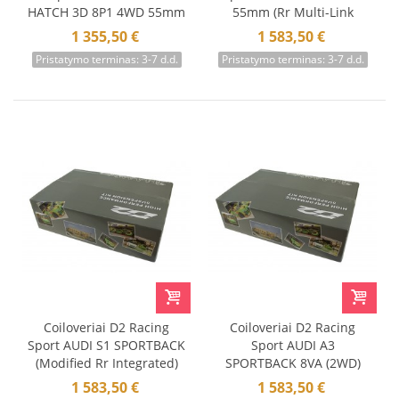
HATCH 3D 8P1 4WD 55mm
55mm (Rr Multi-Link
03-12
Suspension) Modified Rr
1 355,50 €
1 583,50 €
Integrated 12+
Pristatymo terminas: 3-7 d.d.
Pristatymo terminas: 3-7 d.d.
Coiloveriai D2 Racing
Coiloveriai D2 Racing
Sport AUDI S1 SPORTBACK
Sport AUDI A3
(Modified Rr Integrated)
SPORTBACK 8VA (2WD)
14+
55mm (Rr Multi-Link
1 583,50 €
1 583,50 €
Suspension) Modified Rr