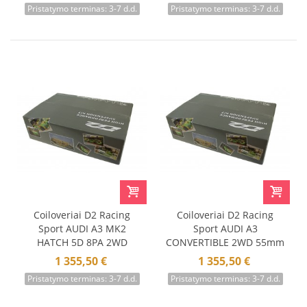
Pristatymo terminas: 3-7 d.d.
Pristatymo terminas: 3-7 d.d.
Integrated 12+
Coiloveriai D2 Racing
Coiloveriai D2 Racing
Sport AUDI A3 MK2
Sport AUDI A3
HATCH 5D 8PA 2WD
CONVERTIBLE 2WD 55mm
50mm 04-12
08-12
1 355,50 €
1 355,50 €
Pristatymo terminas: 3-7 d.d.
Pristatymo terminas: 3-7 d.d.