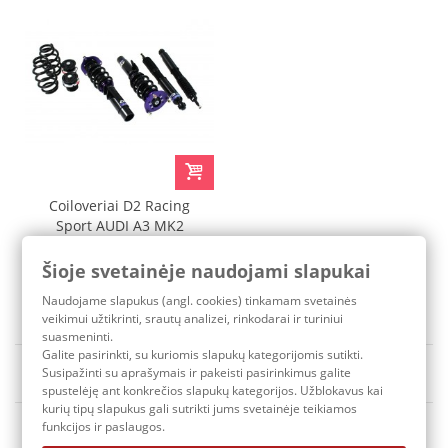
Coiloveriai D2 Racing
Sport AUDI A3 MK2
HATCH 5D 8PA 2WD
55mm 04-12
Šioje svetainėje naudojami slapukai
971,40 €
Pristatymo terminas: 3-7 d.d.
Naudojame slapukus (angl. cookies) tinkamam svetainės
veikimui užtikrinti, srautų analizei, rinkodarai ir turiniui
suasmeninti.
Galite pasirinkti, su kuriomis slapukų kategorijomis sutikti.
Rūšiuoti pagal
Susipažinti su aprašymais ir pakeisti pasirinkimus galite
Yra sandėlyje
spustelėję ant konkrečios slapukų kategorijos. Užblokavus kai
kurių tipų slapukus gali sutrikti jums svetainėje teikiamos
funkcijos ir paslaugos.
1
2
Tęsti
»