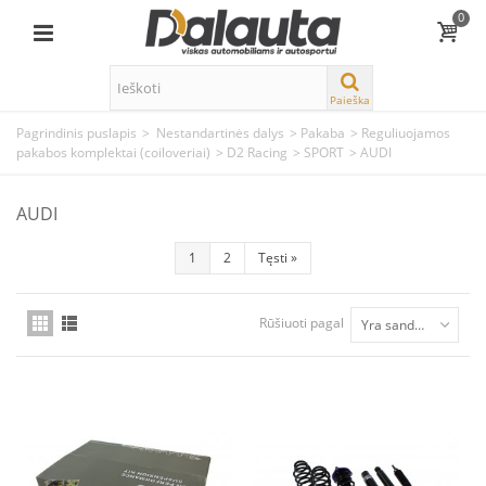
0
Paieška
Pagrindinis puslapis
>
Nestandartinės dalys
>
Pakaba
>
Reguliuojamos
pakabos komplektai (coiloveriai)
>
D2 Racing
>
SPORT
>
AUDI
AUDI
1
2
Tęsti
»
Rūšiuoti pagal
Yra sandėlyje