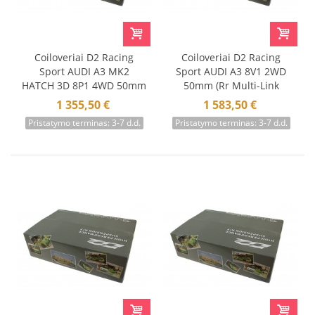
Coiloveriai D2 Racing
Coiloveriai D2 Racing
Sport AUDI A3 MK2
Sport AUDI A3 8V1 2WD
HATCH 3D 8P1 4WD 50mm
50mm (Rr Multi-Link
03-12
Suspension) Modified Rr
1 355,50 €
1 583,50 €
Integrated 12+
Pristatymo terminas: 3-7 d.d.
Pristatymo terminas: 3-7 d.d.