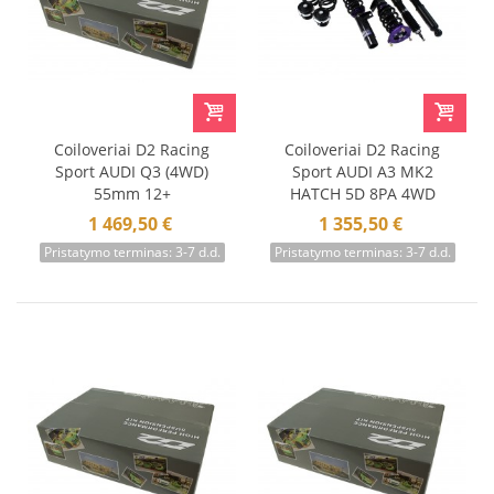
Coiloveriai D2 Racing
Coiloveriai D2 Racing
Sport AUDI Q3 (4WD)
Sport AUDI A3 MK2
55mm 12+
HATCH 5D 8PA 4WD
55mm 04-12
1 469,50 €
1 355,50 €
Pristatymo terminas: 3-7 d.d.
Pristatymo terminas: 3-7 d.d.