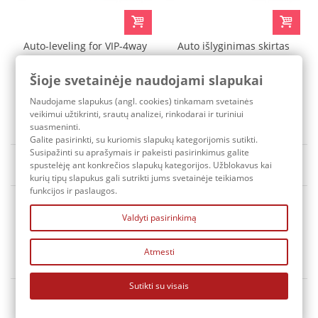
Auto-leveling for VIP-4way
Auto išlyginimas skirtas
kits
AIR-RIDE
Šioje svetainėje naudojami slapukai
167,50 €
98,20 €
Naudojame slapukus (angl. cookies) tinkamam svetainės
Pristatymo terminas: 3-7 d.d.
Pristatymo terminas: 3-7 d.d.
veikimui užtikrinti, srautų analizei, rinkodarai ir turiniui
suasmeninti.
Galite pasirinkti, su kuriomis slapukų kategorijomis sutikti.
Susipažinti su aprašymais ir pakeisti pasirinkimus galite
Rūšiuoti pagal
Yra sandėlyje
spustelėję ant konkrečios slapukų kategorijos. Užblokavus kai
kurių tipų slapukus gali sutrikti jums svetainėje teikiamos
funkcijos ir paslaugos.
Valdyti pasirinkimą
Atmesti
KONTAKTAI
Sutikti su visais
MANO PASKYRA