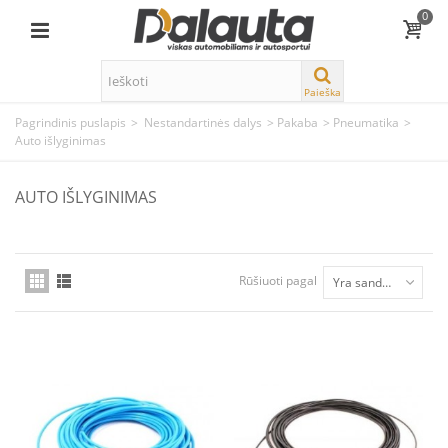
0
Paieška
Pagrindinis puslapis
>
Nestandartinės dalys
>
Pakaba
>
Pneumatika
>
Auto išlyginimas
AUTO IŠLYGINIMAS
Rūšiuoti pagal
Yra sandėlyje