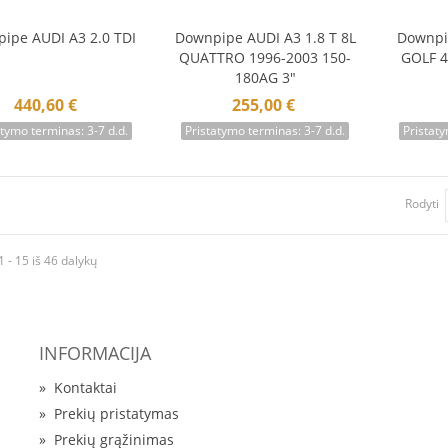
ipe AUDI A3 2.0 TDI
Downpipe AUDI A3 1.8 T 8L
Downpi
Į krepšelį
Į krepšelį
Į 
QUATTRO 1996-2003 150-
GOLF 4
180AG 3"
440,60 €
255,00 €
atymo terminas: 3-7 d.d.
Pristatymo terminas: 3-7 d.d.
Pristaty
Rodyti
 - 15 iš 46 dalykų
INFORMACIJA
»
Kontaktai
»
Prekių pristatymas
»
Prekių grąžinimas