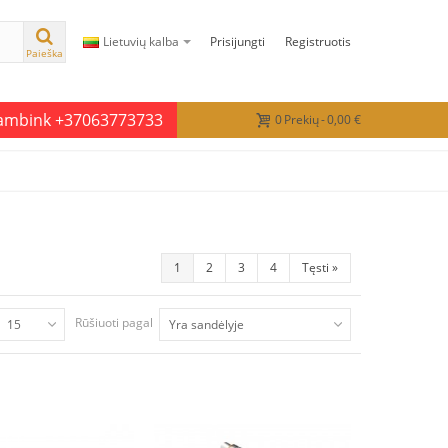
Lietuvių kalba
Prisijungti
Registruotis
Paieška
kambink +37063773733
0
Prekių
-
0,00 €
1
2
3
4
Tęsti
»
Rūšiuoti pagal
15
Yra sandėlyje