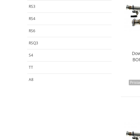
RS3
RS4
RS6
RSQ3
Dow
S4
BOR
TT
A8
Prist