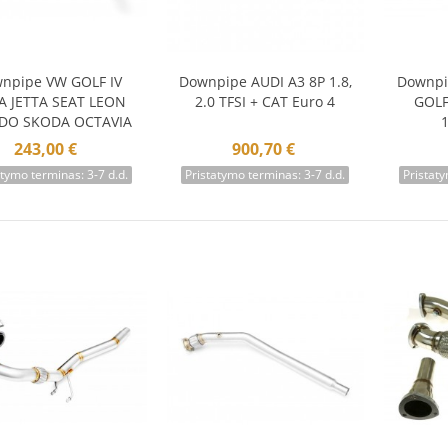
npipe VW GOLF IV
Downpipe AUDI A3 8P 1.8,
Downpi
Į krepšelį
Į krepšelį
Į 
A JETTA SEAT LEON
2.0 TFSI + CAT Euro 4
GOLF
DO SKODA OCTAVIA
AUDI A3
243,00 €
900,70 €
atymo terminas: 3-7 d.d.
Pristatymo terminas: 3-7 d.d.
Pristaty