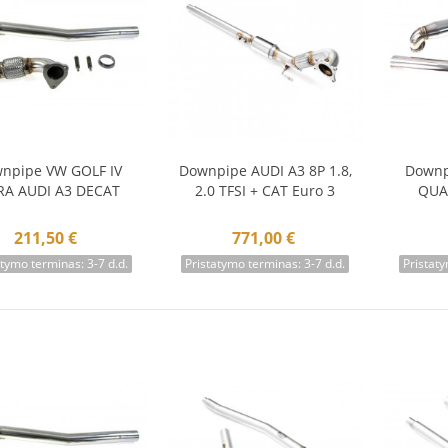
npipe VW GOLF IV
Downpipe AUDI A3 8P 1.8,
Downp
Į krepšelį
Į krepšelį
Į 
A AUDI A3 DECAT
2.0 TFSI + CAT Euro 3
QUA
211,50 €
771,00 €
atymo terminas: 3-7 d.d.
Pristatymo terminas: 3-7 d.d.
Pristaty