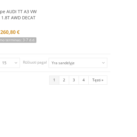
pe AUDI TT A3 VW
krepšelį
 1.8T AWD DECAT
260,80 €
mo terminas: 3-7 d.d.
Rūšiuoti pagal
15
Yra sandėlyje
1
2
3
4
Tęsti
»