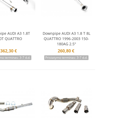
ipe AUDI A3 1.8T
Downpipe AUDI A3 1.8 T 8L
krepšelį
Į krepšelį
.0T QUATTRO
QUATTRO 1996-2003 150-
180AG 2.5"
362,30 €
260,80 €
mo terminas: 3-7 d.d.
Pristatymo terminas: 3-7 d.d.