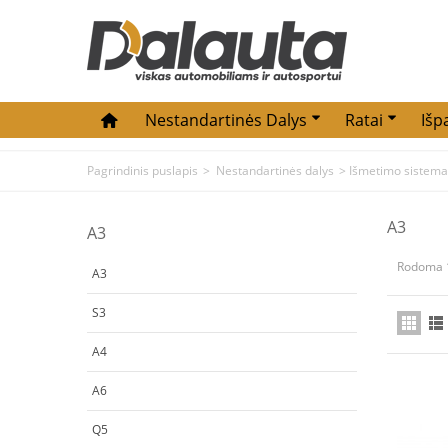
Nestandartinės Dalys
Ratai
Išp
Pagrindinis puslapis
>
Nestandartinės dalys
>
Išmetimo sistema
A3
A3
Rodoma 1
A3
S3
A4
A6
Q5