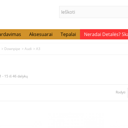
ardavimas
Aksesuarai
Tepalai
Neradai Detalės? S
>
Downpipe
>
Audi
>
A3
 - 15 iš 46 dalykų
Rodyti