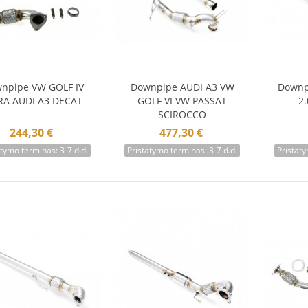
npipe VW GOLF IV
Downpipe AUDI A3 VW
Downp
Į krepšelį
Į krepšelį
Į 
A AUDI A3 DECAT
GOLF VI VW PASSAT
2
SCIROCCO
244,30 €
477,30 €
atymo terminas: 3-7 d.d.
Pristatymo terminas: 3-7 d.d.
Pristaty