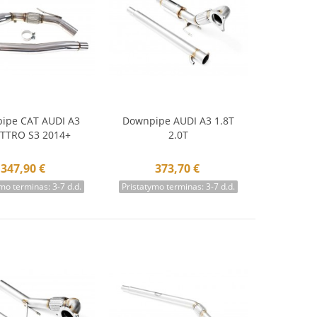
ipe CAT AUDI A3
Downpipe AUDI A3 1.8T
krepšelį
Į krepšelį
TTRO S3 2014+
2.0T
347,90 €
373,70 €
mo terminas: 3-7 d.d.
Pristatymo terminas: 3-7 d.d.