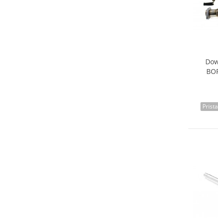
Dow
BOR
Prist