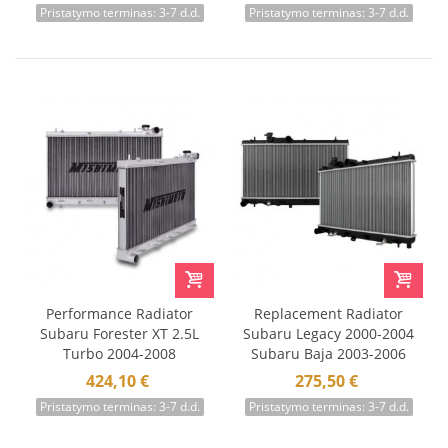
Pristatymo terminas: 3-7 d.d.
Pristatymo terminas: 3-7 d.d.
Performance Radiator
Replacement Radiator
Subaru Forester XT 2.5L
Subaru Legacy 2000-2004
Turbo 2004-2008
Subaru Baja 2003-2006
Mishimoto
2.5L Non-Turbo
424,10 €
275,50 €
Mishimoto
Pristatymo terminas: 3-7 d.d.
Pristatymo terminas: 3-7 d.d.