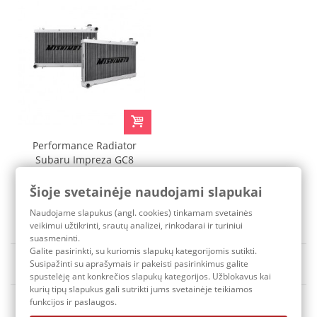
Performance Radiator
Subaru Impreza GC8
1993-1998 Mishimoto
Šioje svetainėje naudojami slapukai
441,70 €
Pristatymo terminas: 3-7 d.d.
Naudojame slapukus (angl. cookies) tinkamam svetainės
veikimui užtikrinti, srautų analizei, rinkodarai ir turiniui
suasmeninti.
Galite pasirinkti, su kuriomis slapukų kategorijomis sutikti.
Rūšiuoti pagal
Susipažinti su aprašymais ir pakeisti pasirinkimus galite
Yra sandėlyje
spustelėję ant konkrečios slapukų kategorijos. Užblokavus kai
kurių tipų slapukus gali sutrikti jums svetainėje teikiamos
funkcijos ir paslaugos.
1
2
Tęsti
»