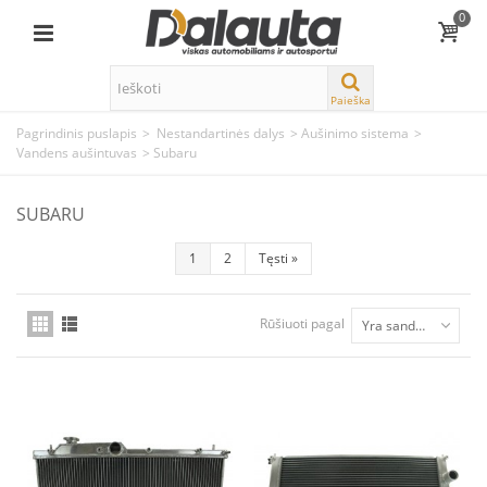
0
Paieška
Pagrindinis puslapis
>
Nestandartinės dalys
>
Aušinimo sistema
>
Vandens aušintuvas
>
Subaru
SUBARU
1
2
Tęsti
»
Rūšiuoti pagal
Yra sandėlyje