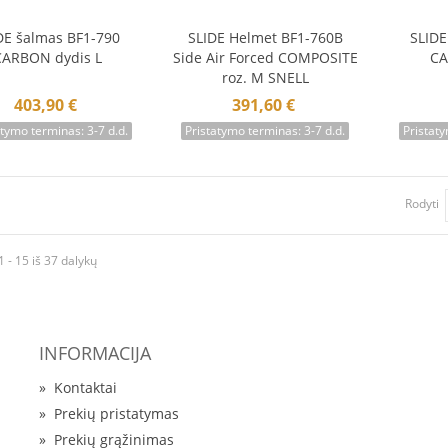
DE šalmas BF1-790
SLIDE Helmet BF1-760B
SLIDE
Į krepšelį
Į krepšelį
Į 
CARBON dydis L
Side Air Forced COMPOSITE
CA
roz. M SNELL
403,90 €
391,60 €
atymo terminas: 3-7 d.d.
Pristatymo terminas: 3-7 d.d.
Pristaty
Rodyti
 - 15 iš 37 dalykų
INFORMACIJA
»
Kontaktai
»
Prekių pristatymas
»
Prekių grąžinimas