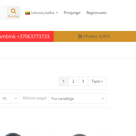
Lietuvių kalba
Prisijungti
Registruotis
Paieška
kambink +37063773733
0
Prekių
-
0,00 €
1
2
3
Tęsti
»
Rūšiuoti pagal
15
Yra sandėlyje