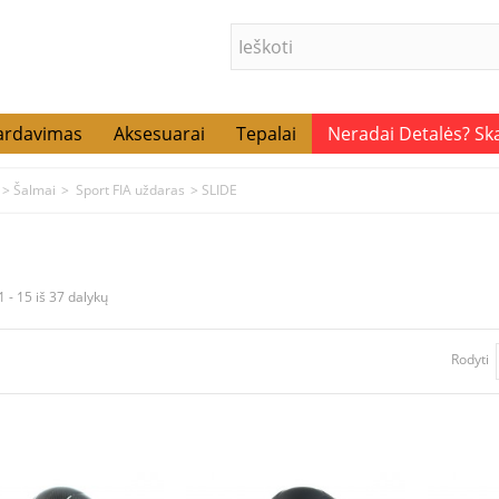
ardavimas
Aksesuarai
Tepalai
Neradai Detalės? S
>
Šalmai
>
Sport FIA uždaras
>
SLIDE
 - 15 iš 37 dalykų
Rodyti