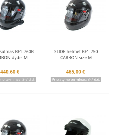
 šalmas BF1-760B
SLIDE helmet BF1-750
krepšelį
Į krepšelį
RBON dydis M
CARBON size M
440,60 €
465,00 €
mo terminas: 3-7 d.d.
Pristatymo terminas: 3-7 d.d.