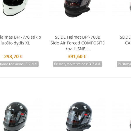
šalmas BF1-770 stiklo
SLIDE Helmet BF1-760B
SLIDE
Į krepšelį
Į krepšelį
Į 
pluošto dydis XL
Side Air Forced COMPOSITE
CA
roz. L SNELL
293,70 €
391,60 €
atymo terminas: 3-7 d.d.
Pristatymo terminas: 3-7 d.d.
Pristaty