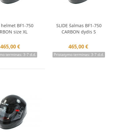
 helmet BF1-750
SLIDE šalmas BF1-750
krepšelį
Į krepšelį
RBON size XL
CARBON dydis S
465,00 €
465,00 €
mo terminas: 3-7 d.d.
Pristatymo terminas: 3-7 d.d.