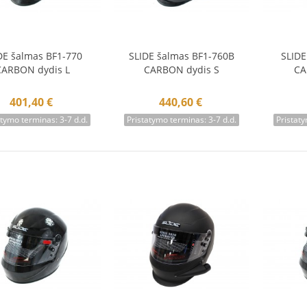
DE šalmas BF1-770
SLIDE šalmas BF1-760B
SLIDE
Į krepšelį
Į krepšelį
Į 
CARBON dydis L
CARBON dydis S
CA
401,40 €
440,60 €
atymo terminas: 3-7 d.d.
Pristatymo terminas: 3-7 d.d.
Pristaty