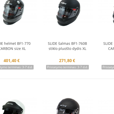
DE helmet BF1-770
SLIDE šalmas BF1-760B
SLIDE
Į krepšelį
Į krepšelį
Į 
CARBON size XL
stiklo pluošto dydis XL
CA
401,40 €
271,80 €
atymo terminas: 3-7 d.d.
Pristatymo terminas: 3-7 d.d.
Pristaty