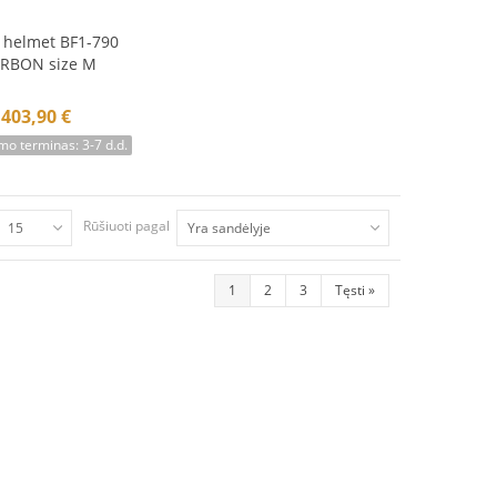
 helmet BF1-790
krepšelį
RBON size M
403,90 €
mo terminas: 3-7 d.d.
Rūšiuoti pagal
15
Yra sandėlyje
1
2
3
Tęsti
»