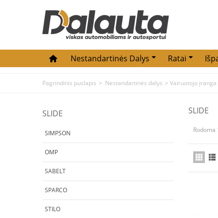
Nestandartinės Dalys
Ratai
Išp
Pagrindinis puslapis
>
Nestandartinės dalys
>
Vairuotojo įranga
SLIDE
SLIDE
Rodoma 1
SIMPSON
OMP
SABELT
SPARCO
STILO