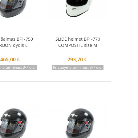
 šalmas BF1-750
SLIDE helmet BF1-770
krepšelį
Į krepšelį
RBON dydis L
COMPOSITE size M
465,00 €
293,70 €
mo terminas: 3-7 d.d.
Pristatymo terminas: 3-7 d.d.