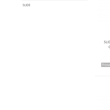
SLIDE
SLI
Prist