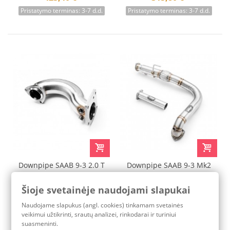
Pristatymo terminas: 3-7 d.d.
Pristatymo terminas: 3-7 d.d.
Downpipe SAAB 9-3 2.0 T
Downpipe SAAB 9-3 Mk2
SEDAN 2011-2014 SPORT
2.0 T B207 Decat
Šioje svetainėje naudojami slapukai
315,80 €
477,30 €
Naudojame slapukus (angl. cookies) tinkamam svetainės
Pristatymo terminas: 3-7 d.d.
Pristatymo terminas: 3-7 d.d.
veikimui užtikrinti, srautų analizei, rinkodarai ir turiniui
suasmeninti.