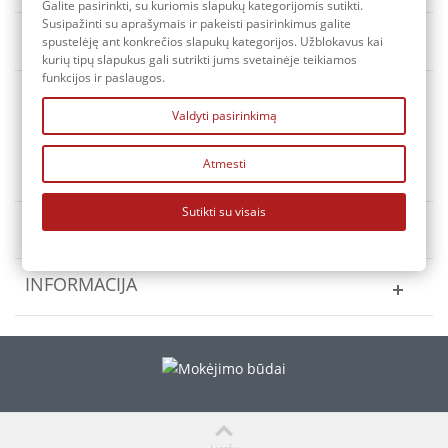
Galite pasirinkti, su kuriomis slapukų kategorijomis sutikti.
Susipažinti su aprašymais ir pakeisti pasirinkimus galite
Rūšiuoti pagal
Yra sandėlyje
spustelėję ant konkrečios slapukų kategorijos. Užblokavus kai
kurių tipų slapukus gali sutrikti jums svetainėje teikiamos
funkcijos ir paslaugos.
Valdyti pasirinkimą
Atmesti
KONTAKTAI
Sutikti su visais
MANO PASKYRA
INFORMACIJA