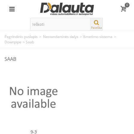
0
Paieška
Pagrindinis puslapis
>
Nestandartinės dalys
>
Išmetimo sistema
>
Downpipe
>
Saab
SAAB
9-3