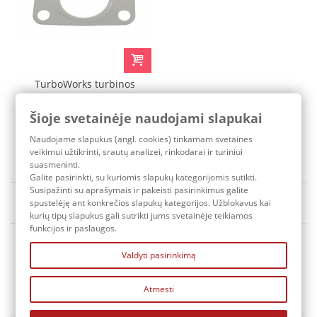
TurboWorks turbinos
tarpinė Saab 9-5
Šioje svetainėje naudojami slapukai
4,20 €
Naudojame slapukus (angl. cookies) tinkamam svetainės
Pristatymo terminas: 3-7 d.d.
veikimui užtikrinti, srautų analizei, rinkodarai ir turiniui
suasmeninti.
Galite pasirinkti, su kuriomis slapukų kategorijomis sutikti.
Susipažinti su aprašymais ir pakeisti pasirinkimus galite
Rūšiuoti pagal
Yra sandėlyje
spustelėję ant konkrečios slapukų kategorijos. Užblokavus kai
kurių tipų slapukus gali sutrikti jums svetainėje teikiamos
funkcijos ir paslaugos.
Valdyti pasirinkimą
Atmesti
KONTAKTAI