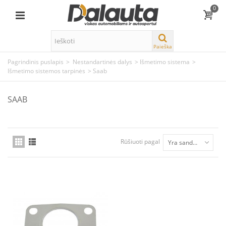
0
Paieška
Pagrindinis puslapis
>
Nestandartinės dalys
>
Išmetimo sistema
>
Išmetimo sistemos tarpinės
>
Saab
SAAB
Rūšiuoti pagal
Yra sandėlyje