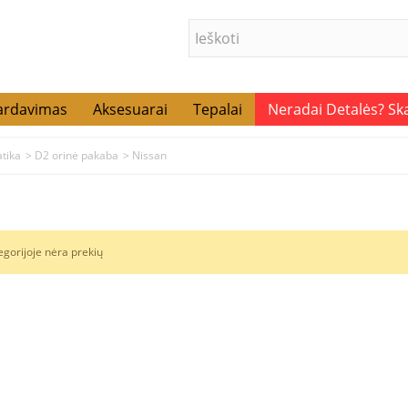
ardavimas
Aksesuarai
Tepalai
Neradai Detalės? S
tika
>
D2 orinė pakaba
>
Nissan
egorijoje nėra prekių