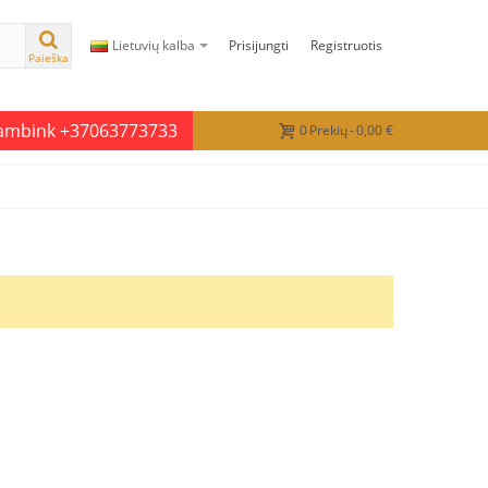
Lietuvių kalba
Prisijungti
Registruotis
Paieška
kambink +37063773733
0
Prekių
-
0,00 €