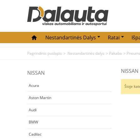
Nestandartinės Dalys
Ratai
Išp
Pagrindinis puslapis
>
Nestandartinės dalys
>
Pakaba
>
Pneuma
NISSAN
NISSAN
Acura
Šioje kat
Aston Martin
Audi
BMW
Cadilac