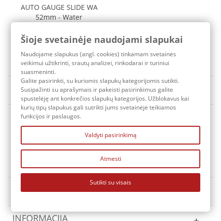
AUTO GAUGE SLIDE WA
52mm - Water
Temperature
Šioje svetainėje naudojami slapukai
65,50 €
Pristatymo terminas: 3-7 d.d.
Naudojame slapukus (angl. cookies) tinkamam svetainės
veikimui užtikrinti, srautų analizei, rinkodarai ir turiniui
suasmeninti.
Galite pasirinkti, su kuriomis slapukų kategorijomis sutikti.
Rūšiuoti pagal
Susipažinti su aprašymais ir pakeisti pasirinkimus galite
Yra sandėlyje
spustelėję ant konkrečios slapukų kategorijos. Užblokavus kai
kurių tipų slapukus gali sutrikti jums svetainėje teikiamos
funkcijos ir paslaugos.
1
2
Tęsti
»
Valdyti pasirinkimą
Atmesti
KONTAKTAI
Sutikti su visais
MANO PASKYRA
INFORMACIJA