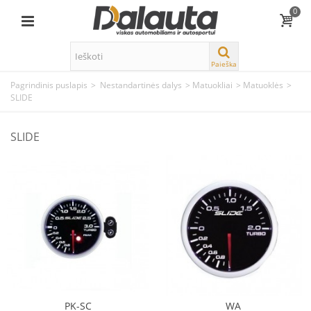
0
Paieška
Pagrindinis puslapis
>
Nestandartinės dalys
>
Matuokliai
>
Matuoklės
>
SLIDE
SLIDE
PK-SC
WA