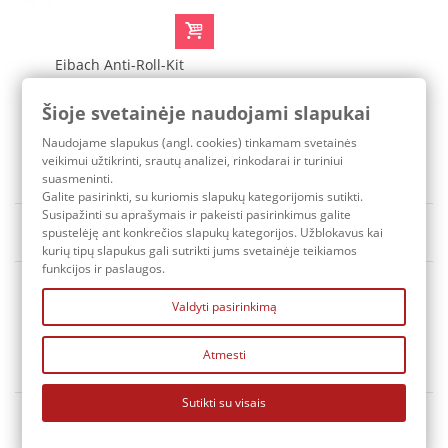
Eibach Anti-Roll-Kit
Stabilizer Bars Mercedes-
Benz C-CLASS (W204) C-
Šioje svetainėje naudojami slapukai
CLASS COUPE (C204) C-
569,80 €
Naudojame slapukus (angl. cookies) tinkamam svetainės
CLASS
Pristatymo terminas: 3-7 d.d.
veikimui užtikrinti, srautų analizei, rinkodarai ir turiniui
suasmeninti.
Galite pasirinkti, su kuriomis slapukų kategorijomis sutikti.
Susipažinti su aprašymais ir pakeisti pasirinkimus galite
Rūšiuoti pagal
Yra sandėlyje
spustelėję ant konkrečios slapukų kategorijos. Užblokavus kai
kurių tipų slapukus gali sutrikti jums svetainėje teikiamos
funkcijos ir paslaugos.
Valdyti pasirinkimą
Atmesti
KONTAKTAI
Sutikti su visais
MANO PASKYRA