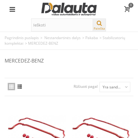
0
Paieška
Pagrindinis puslapis
>
Nestandartinės dalys
>
Pakaba
>
Stabilizatorių
komplektai
>
MERCEDEZ-BENZ
MERCEDEZ-BENZ
Rūšiuoti pagal
Yra sandėlyje