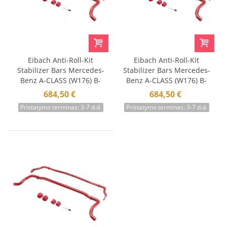
Eibach Anti-Roll-Kit
Eibach Anti-Roll-Kit
Stabilizer Bars Mercedes-
Stabilizer Bars Mercedes-
Benz A-CLASS (W176) B-
Benz A-CLASS (W176) B-
CLASS (W246, W242) CLA
CLASS (W246, W242) CLA
684,50 €
684,50 €
COUPE (C117) GLA
COUPE (C117) GLA
Pristatymo terminas: 3-7 d.d.
Pristatymo terminas: 3-7 d.d.