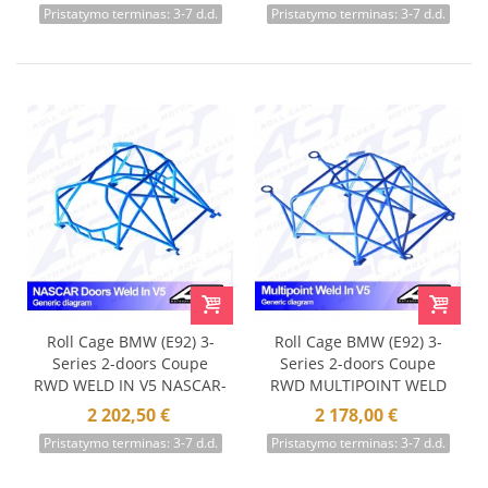
Pristatymo terminas: 3-7 d.d.
Pristatymo terminas: 3-7 d.d.
Roll Cage BMW (E92) 3-
Roll Cage BMW (E92) 3-
Series 2-doors Coupe
Series 2-doors Coupe
RWD WELD IN V5 NASCAR-
RWD MULTIPOINT WELD
door
IN V5
2 202,50 €
2 178,00 €
Pristatymo terminas: 3-7 d.d.
Pristatymo terminas: 3-7 d.d.