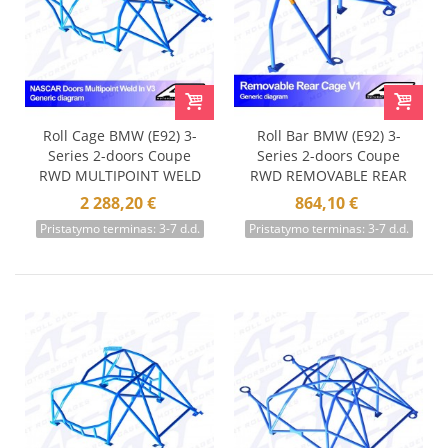
Roll Cage BMW (E92) 3-
Roll Bar BMW (E92) 3-
Series 2-doors Coupe
Series 2-doors Coupe
RWD MULTIPOINT WELD
RWD REMOVABLE REAR
IN V3 NASCAR-door
CAGE V1
2 288,20 €
864,10 €
Pristatymo terminas: 3-7 d.d.
Pristatymo terminas: 3-7 d.d.