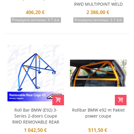
RWD MULTIPOINT WELD
IN V4 NASCAR-door
406,20 €
2 386,00 €
Pristatymo terminas: 3-7 d.d.
Pristatymo terminas: 3-7 d.d.
Roll Bar BMW (E92) 3-
Rollbar BMW e92 m Pakiet
Series 2-doors Coupe
power coupe
RWD REMOVABLE REAR
CAGE V2
1 042,50 €
511,50 €