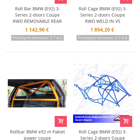
Roll Bar BMW (E92) 3-
Roll Cage BMW (E92) 3-
Series 2-doors Coupe
Series 2-doors Coupe
RWD REMOVABLE REAR
RWD WELD IN V5
CAGE V2
1 142,90 €
1 894,20 €
Pristatymo terminas: 3-7 d.d.
Pristatymo terminas: 3-7 d.d.
Rollbar BMW e92 m Pakiet
Roll Cage BMW (E92) 3-
power coupe
Series 2-doors Coupe