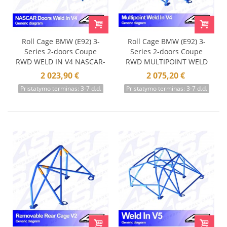
Roll Cage BMW (E92) 3-
Roll Cage BMW (E92) 3-
Series 2-doors Coupe
Series 2-doors Coupe
RWD WELD IN V4 NASCAR-
RWD MULTIPOINT WELD
door
IN V4
2 023,90 €
2 075,20 €
Pristatymo terminas: 3-7 d.d.
Pristatymo terminas: 3-7 d.d.