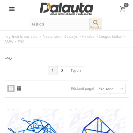
0
Paieška
Pagrindinis puslapis
>
Nestandartinės dalys
>
Pakaba
>
Saugos lankai
>
BMW
>
E92
E92
1
2
Tęsti
»
Rūšiuoti pagal
Yra sandėlyje