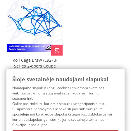
Roll Cage BMW (E92) 3-
Series 2-doors Coupe
RWD MULTIPOINT WELD
IN V5 NASCAR-door
Šioje svetainėje naudojami slapukai
2 491,30 €
Pristatymo terminas: 3-7 d.d.
Naudojame slapukus (angl. cookies) tinkamam svetainės
veikimui užtikrinti, srautų analizei, rinkodarai ir turiniui
suasmeninti.
Galite pasirinkti, su kuriomis slapukų kategorijomis sutikti.
Rūšiuoti pagal
Susipažinti su aprašymais ir pakeisti pasirinkimus galite
Yra sandėlyje
spustelėję ant konkrečios slapukų kategorijos. Užblokavus kai
kurių tipų slapukus gali sutrikti jums svetainėje teikiamos
funkcijos ir paslaugos.
1
2
Tęsti
»