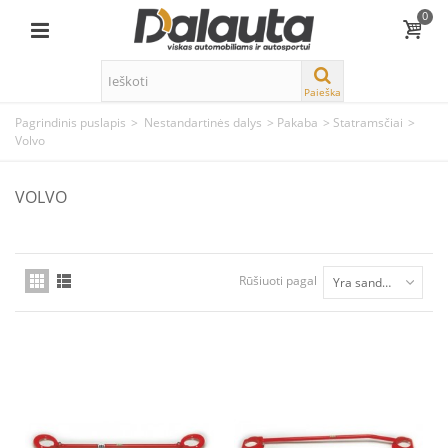
0
Paieška
Pagrindinis puslapis
>
Nestandartinės dalys
>
Pakaba
>
Statramsčiai
>
Volvo
VOLVO
Rūšiuoti pagal
Yra sandėlyje