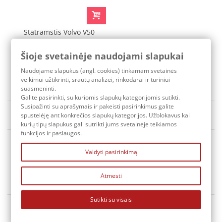
Statramstis Volvo V50
OMP
Šioje svetainėje naudojami slapukai
207,10 €
Naudojame slapukus (angl. cookies) tinkamam svetainės
Pristatymo terminas: 3-7 d.d.
veikimui užtikrinti, srautų analizei, rinkodarai ir turiniui
suasmeninti.
Galite pasirinkti, su kuriomis slapukų kategorijomis sutikti.
Susipažinti su aprašymais ir pakeisti pasirinkimus galite
Rūšiuoti pagal
Yra sandėlyje
spustelėję ant konkrečios slapukų kategorijos. Užblokavus kai
kurių tipų slapukus gali sutrikti jums svetainėje teikiamos
funkcijos ir paslaugos.
Valdyti pasirinkimą
Atmesti
KONTAKTAI
Sutikti su visais
MANO PASKYRA