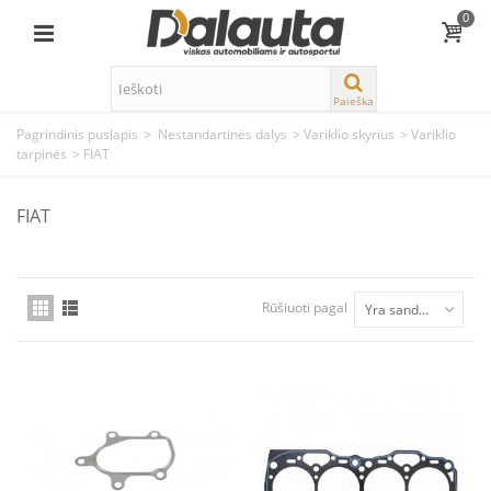
0
Paieška
Pagrindinis puslapis
>
Nestandartinės dalys
>
Variklio skyrius
>
Variklio
tarpinės
>
FIAT
FIAT
Rūšiuoti pagal
Yra sandėlyje