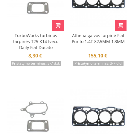
TurboWorks turbinos
Athena galvos tarpinė Fiat
tarpinės T25 K14 Iveco
Punto 1.4T 82,5MM 1,3MM
Daily Fiat Ducato
8,30 €
155,10 €
Pristatymo terminas: 3-7 d.d.
Pristatymo terminas: 3-7 d.d.