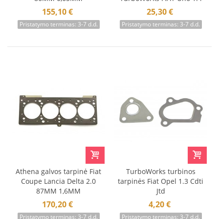
Turbo
155,10 €
25,30 €
Pristatymo terminas: 3-7 d.d.
Pristatymo terminas: 3-7 d.d.
Athena galvos tarpinė Fiat
TurboWorks turbinos
Coupe Lancia Delta 2.0
tarpinės Fiat Opel 1.3 Cdti
87MM 1,6MM
Jtd
170,20 €
4,20 €
Pristatymo terminas: 3-7 d.d.
Pristatymo terminas: 3-7 d.d.