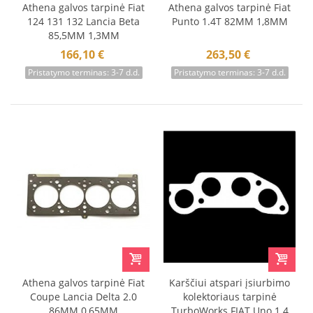
Athena galvos tarpinė Fiat
Athena galvos tarpinė Fiat
124 131 132 Lancia Beta
Punto 1.4T 82MM 1,8MM
85,5MM 1,3MM
166,10 €
263,50 €
Pristatymo terminas: 3-7 d.d.
Pristatymo terminas: 3-7 d.d.
Athena galvos tarpinė Fiat
Karščiui atspari įsiurbimo
Coupe Lancia Delta 2.0
kolektoriaus tarpinė
86MM 0,65MM
TurboWorks FIAT Uno 1.4