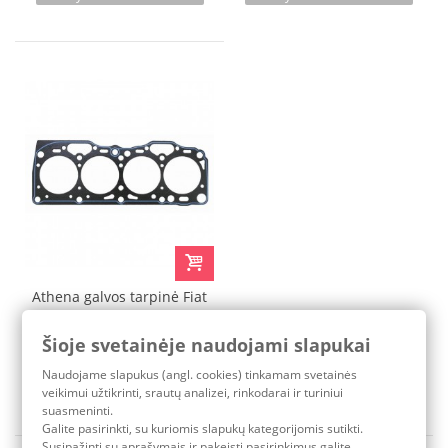
Athena galvos tarpinė Fiat
Punto 1.4T 81,5MM 1,8MM
Šioje svetainėje naudojami slapukai
263,50 €
Naudojame slapukus (angl. cookies) tinkamam svetainės
Pristatymo terminas: 3-7 d.d.
veikimui užtikrinti, srautų analizei, rinkodarai ir turiniui
suasmeninti.
Galite pasirinkti, su kuriomis slapukų kategorijomis sutikti.
Susipažinti su aprašymais ir pakeisti pasirinkimus galite