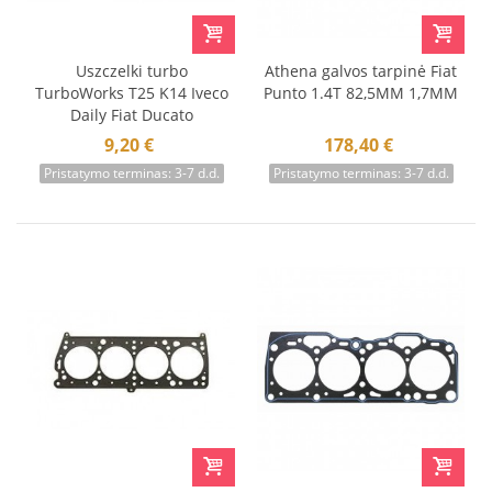
Uszczelki turbo
Athena galvos tarpinė Fiat
TurboWorks T25 K14 Iveco
Punto 1.4T 82,5MM 1,7MM
Daily Fiat Ducato
9,20 €
178,40 €
Pristatymo terminas: 3-7 d.d.
Pristatymo terminas: 3-7 d.d.