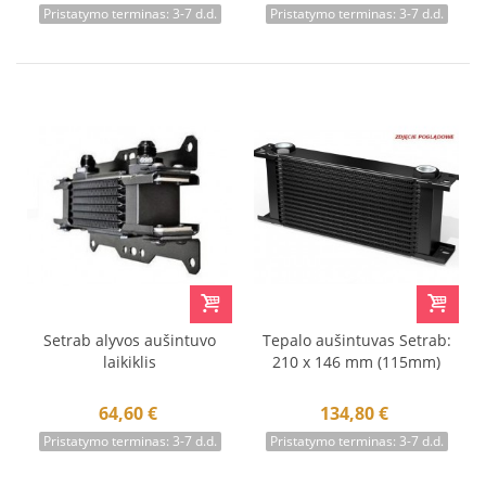
Pristatymo terminas: 3-7 d.d.
Pristatymo terminas: 3-7 d.d.
Setrab alyvos aušintuvo
Tepalo aušintuvas Setrab:
laikiklis
210 x 146 mm (115mm)
64,60 €
134,80 €
Pristatymo terminas: 3-7 d.d.
Pristatymo terminas: 3-7 d.d.