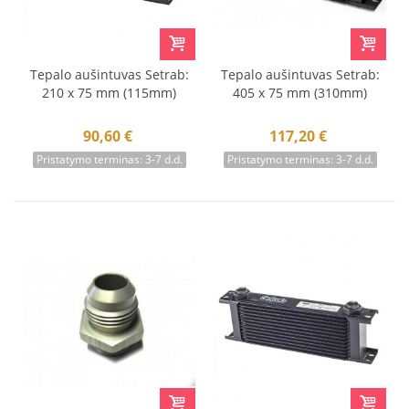
Tepalo aušintuvas Setrab:
Tepalo aušintuvas Setrab:
210 x 75 mm (115mm)
405 x 75 mm (310mm)
90,60 €
117,20 €
Pristatymo terminas: 3-7 d.d.
Pristatymo terminas: 3-7 d.d.