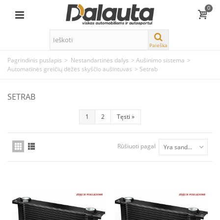
0
Paieška
Pagrindinis puslapis
>
Nestandartinės dalys
>
Aušinimo sistema
>
Automatinės greičių dėžės skyščio aušintuvas
>
Setrab
SETRAB
1
2
Tęsti
»
Rūšiuoti pagal
Yra sandėlyje