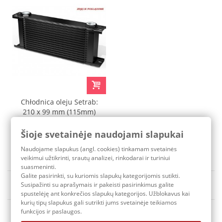
Chłodnica oleju Setrab:
210 x 99 mm (115mm)
Šioje svetainėje naudojami slapukai
147,20 €
Pristatymo terminas: 3-7 d.d.
Naudojame slapukus (angl. cookies) tinkamam svetainės
veikimui užtikrinti, srautų analizei, rinkodarai ir turiniui
suasmeninti.
Galite pasirinkti, su kuriomis slapukų kategorijomis sutikti.
Rūšiuoti pagal
Susipažinti su aprašymais ir pakeisti pasirinkimus galite
Yra sandėlyje
spustelėję ant konkrečios slapukų kategorijos. Užblokavus kai
kurių tipų slapukus gali sutrikti jums svetainėje teikiamos
funkcijos ir paslaugos.
1
2
Tęsti
»