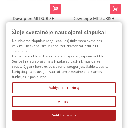
Downpipe MITSUBISHI
Downpipe MITSUBISHI
LANCER EVO 7 8 9
LANCER EVO 7 8 9 PRO
Šioje svetainėje naudojami slapukai
86,30 €
205,90 €
Naudojame slapukus (angl. cookies) tinkamam svetainės
Pristatymo terminas: 3-7 d.d.
Pristatymo terminas: 3-7 d.d.
veikimui užtikrinti, srautų analizei, rinkodarai ir turiniui
suasmeninti.
Galite pasirinkti, su kuriomis slapukų kategorijomis sutikti.
Susipažinti su aprašymais ir pakeisti pasirinkimus galite
Rūšiuoti pagal
Yra sandėlyje
spustelėję ant konkrečios slapukų kategorijos. Užblokavus kai
kurių tipų slapukus gali sutrikti jums svetainėje teikiamos
funkcijos ir paslaugos.
Valdyti pasirinkimą
Atmesti
KONTAKTAI
Sutikti su visais
MANO PASKYRA