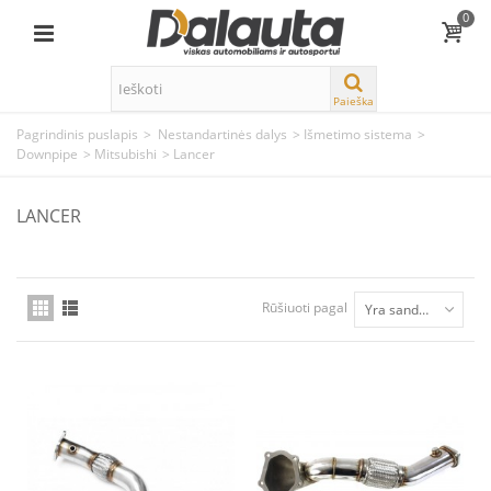
0
Paieška
Pagrindinis puslapis
>
Nestandartinės dalys
>
Išmetimo sistema
>
Downpipe
>
Mitsubishi
>
Lancer
LANCER
Rūšiuoti pagal
Yra sandėlyje